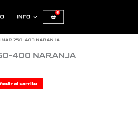
0
Cart
TO
INFO
MINAR 250-400 NARANJA
50-400 NARANJA
ñadir al carrito