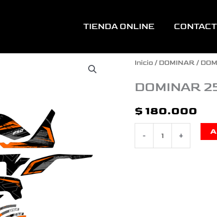
TIENDA ONLINE
CONTAC
DOMINAR
Inicio
/
DOMINAR
/ DO
250-
DOMINAR 2
400
$
180.000
NARANJA
A
-
+
cantidad