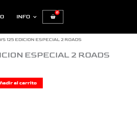
0
Cart
TO
INFO
WS 125 EDICION ESPECIAL 2 ROADS
ICION ESPECIAL 2 ROADS
ñadir al carrito