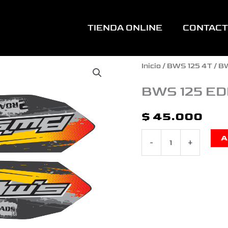
TIENDA ONLINE
CONTAC
BWS
Inicio
/
BWS 125 4T
/ B
125
BWS 125 ED
EDICION
$
45.000
ESPECIAL
A
-
+
2
ROADS
cantidad