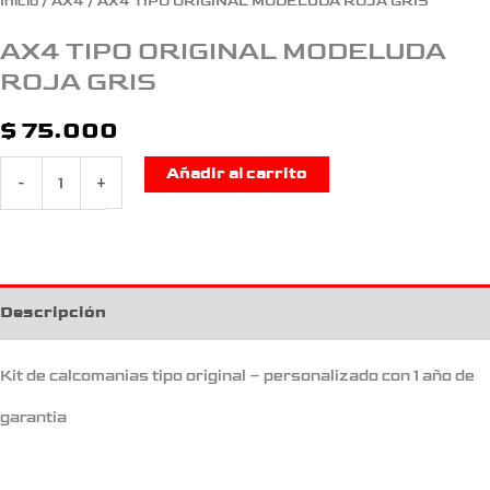
Inicio
/
AX4
/ AX4 TIPO ORIGINAL MODELUDA ROJA GRIS
AX4 TIPO ORIGINAL MODELUDA
ROJA GRIS
$
75.000
Añadir al carrito
-
+
Descripción
Kit de calcomanias tipo original – personalizado con 1 año de
garantia