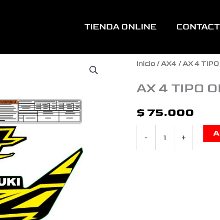
TIENDA ONLINE
CONTAC
AX
Inicio
/
AX4
/ AX 4 TIP
4
AX 4 TIPO 
TIPO
$
75.000
ORIGINAL
A
-
+
2015
AMARILLA
cantidad