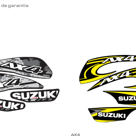
o de garantia
AX4