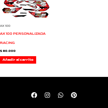
AX 100
AX 100 PERSONALIZADA
RACING
$
80.000
Añadir al carrito