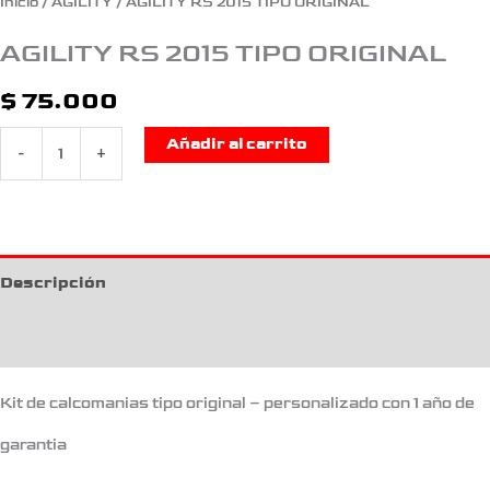
Inicio
/
AGILITY
/ AGILITY RS 2015 TIPO ORIGINAL
AGILITY RS 2015 TIPO ORIGINAL
$
75.000
Añadir al carrito
-
+
Descripción
Información adicional
Kit de calcomanias tipo original – personalizado con 1 año de
garantia